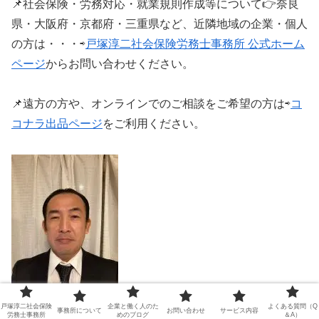
📌社会保険・労務対応・就業規則作成等について👉奈良
県・大阪府・京都府・三重県など、近隣地域の企業・個人
の方は・・・⇨
戸塚淳二社会保険労務士事務所 公式ホーム
ページ
からお問い合わせください。
📌遠方の方や、オンラインでのご相談をご希望の方は⇨
コ
コナラ出品ページ
をご利用ください。
この記事を書いた人
戸塚淳二社会保険
企業と働く人のた
よくある質問（Q
事務所について
お問い合わせ
サービス内容
労務士事務所
めのブログ
＆A）