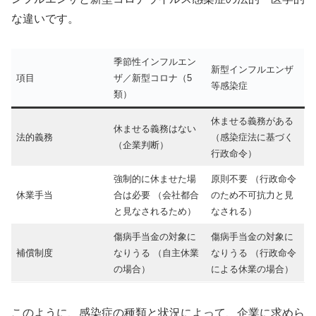
な違いです。
季節性インフルエン
新型インフルエンザ
項目
ザ／新型コロナ（5
等感染症
類）
休ませる義務がある
休ませる義務はない
法的義務
（感染症法に基づく
（企業判断）
行政命令）
強制的に休ませた場
原則不要 （行政命令
休業手当
合は必要 （会社都合
のため不可抗力と見
と見なされるため）
なされる）
傷病手当金の対象に
傷病手当金の対象に
補償制度
なりうる （自主休業
なりうる （行政命令
の場合）
による休業の場合）
このように、感染症の種類と状況によって、企業に求めら