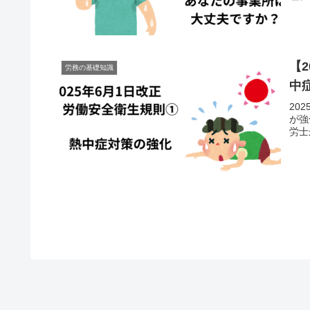
【
労務の基礎知識
中
20
が強
労士