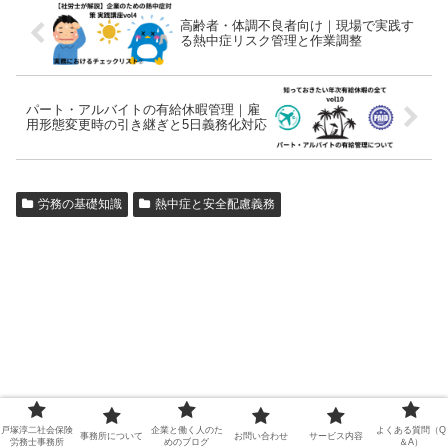
高齢者・体調不良者向け｜現場で実践す
る熱中症リスク管理と作業調整
パート・アルバイトの有給休暇管理｜雇
用形態変更時の引き継ぎと5日義務化対応
労務の基礎知識
熱中症と安全配慮義務
戸塚淳二社会保険
企業と働く人のた
よくある質問（Q
事務所について
お問い合わせ
サービス内容
労務士事務所
めのブログ
＆A）