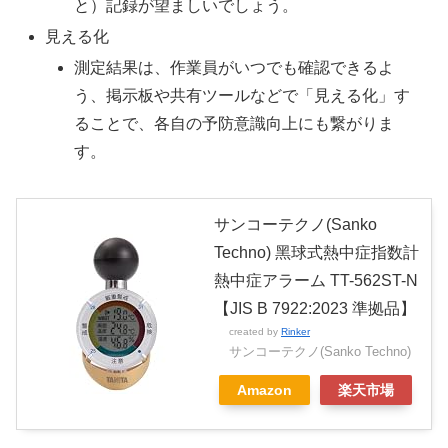
と）記録が望ましいでしょう。
見える化
測定結果は、作業員がいつでも確認できるよ
う、掲示板や共有ツールなどで「見える化」す
ることで、各自の予防意識向上にも繋がりま
す。
サンコーテクノ(Sanko
Techno) ⿊球式熱中症指数計
熱中症アラーム TT-562ST-N
【JIS B 7922:2023 準拠品】
created by
Rinker
サンコーテクノ(Sanko Techno)
Amazon
楽天市場