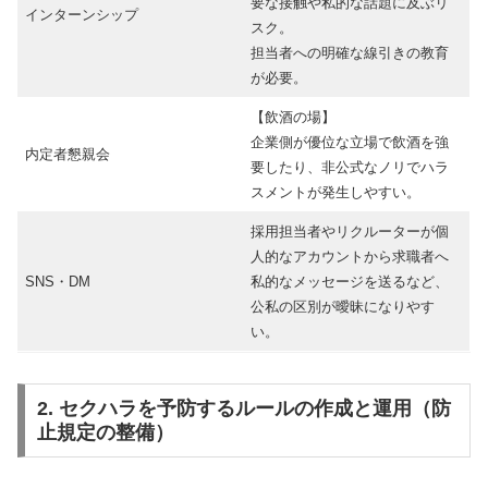
要な接触や私的な話題に及ぶリ
インターンシップ
スク。
担当者への明確な線引きの教育
が必要。
【飲酒の場】
企業側が優位な立場で飲酒を強
内定者懇親会
要したり、非公式なノリでハラ
スメントが発生しやすい。
採用担当者やリクルーターが個
人的なアカウントから求職者へ
SNS・DM
私的なメッセージを送るなど、
公私の区別が曖昧になりやす
い。
2. セクハラを予防するルールの作成と運用（防
止規定の整備）