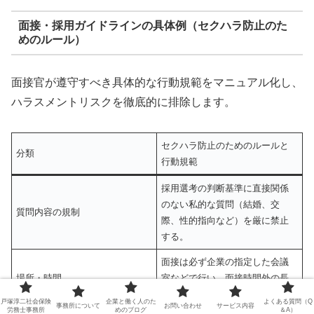
面接・採用ガイドラインの具体例（セクハラ防止のた
めのルール）
面接官が遵守すべき具体的な行動規範をマニュアル化し、
ハラスメントリスクを徹底的に排除します。
セクハラ防止のためのルールと
分類
行動規範
採用選考の判断基準に直接関係
のない私的な質問（結婚、交
質問内容の規制
際、性的指向など）を厳に禁止
する。
面接は必ず企業の指定した会議
場所・時間
室などで行い、面接時間外の長
時間の拘束を避ける。
戸塚淳二社会保険
企業と働く人のた
よくある質問（Q
事務所について
お問い合わせ
サービス内容
労務士事務所
めのブログ
＆A）