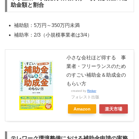
助金額と割合
補助額：5万円～350万円未満
補助率：2/3（小規模事業者は3/4）
小さな会社ほど得する 事
業者・フリーランスのため
のすごい補助金＆助成金の
もらい方
created by
Rinker
フォレスト出版
Amazon
楽天市場
テレワーク環境整備における補助金申請の実務