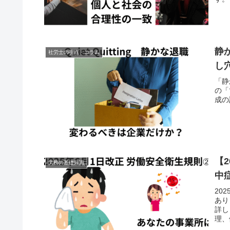
静
社労士の視点・コラム
し
「静
の「
成の
【
労務の基礎知識
中
20
あり
詳し
理、