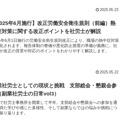
2025.05.23
2025年6月施行】改正労働安全衛生規則（前編）熱
症対策に関する改正ポイントを社労士が解説
25年6月1日施行の労働安全衛生規則改正により、職場の熱中症対策
化されます。報告体制の整備や悪化防止措置の準備が義務に。社
が改正の背景や対応のポイントをわかりやすく解説します。
2025.05.22
業社労士としての現状と挑戦 支部総会・懇親会参
（副業社労士の日常vol3）
で社労士事務所を開業して半年。支部総会や懇親会への参加を通
得た学びや感じた多様性、そして副業ならではの悩みや挑戦につ
振り返ります。