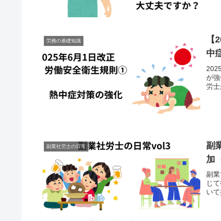
【
労務の基礎知識
中
20
が強
労士
副
副業社労士の日常
加
副業
じて
いて