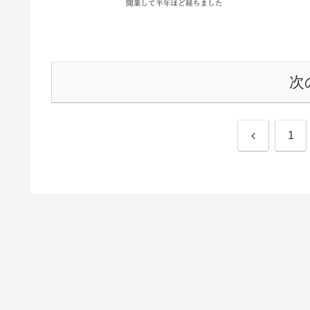
次
前
1
へ