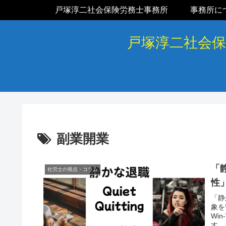
戸塚淳二社会保険労務士事務所
事務所に
戸塚淳二社会
副業開業
「
社労士の視点・コラム
性
「静
象を
Wi
す。