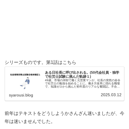
シリーズものです。第1話はこちら
ある日社長に呼び出される。(50代会社員・独学
で社労士試験に挑んだ軌跡１)
49歳、市場の仲卸で働く元営業マンが、社長の突然の命令
で社労士の勉強を始めることに。働き方改革に揺れる職場
で、知識ゼロから挑んだ初年度のリアルな奮闘記。不合格
から見えたものとは？
2025.03.12
syarousi.blog
前年はテキストをどうしようかさんざん迷いましたが、今
年は迷いませんでした。