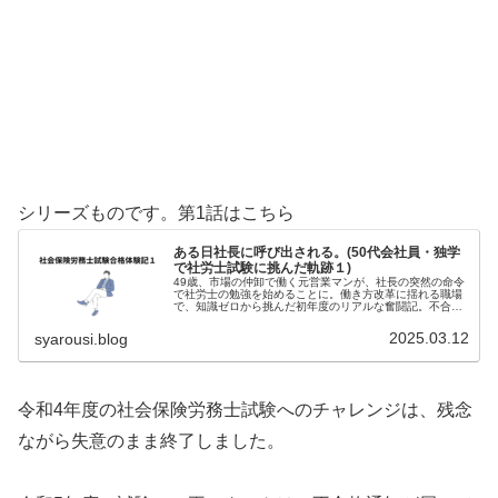
シリーズものです。第1話はこちら
ある日社長に呼び出される。(50代会社員・独学
で社労士試験に挑んだ軌跡１)
49歳、市場の仲卸で働く元営業マンが、社長の突然の命令
で社労士の勉強を始めることに。働き方改革に揺れる職場
で、知識ゼロから挑んだ初年度のリアルな奮闘記。不合格
から見えたものとは？
2025.03.12
syarousi.blog
令和4年度の社会保険労務士試験へのチャレンジは、残念
ながら失意のまま終了しました。