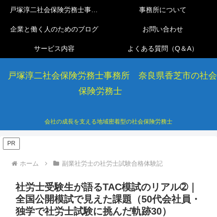
戸塚淳二社会保険労務士事務所
事務所について
企業と働く人のためのブログ
お問い合わせ
サービス内容
よくある質問（Q＆A）
戸塚淳二社会保険労務士事務所 奈良県香芝市の社会
保険労務士
会社の成長を支える地域密着型の社会保険労務士
PR
ホーム
副業社労士の社労士試験合格体験記
社労士受験生が語るTAC模試のリアル➁｜
全国公開模試で見えた課題（50代会社員・
独学で社労士試験に挑んだ軌跡30）