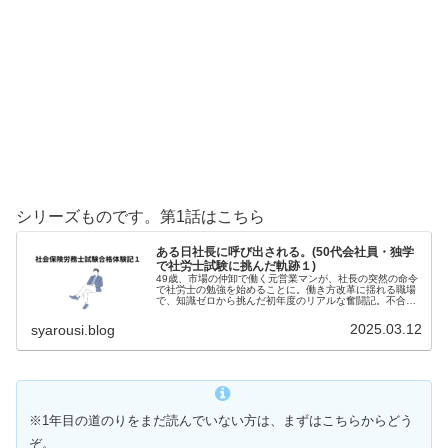
シリーズものです。第1話はこちら
ある日社長に呼び出される。(50代会社員・独学
で社労士試験に挑んだ軌跡１)
49歳、市場の仲卸で働く元営業マンが、社長の突然の命令
で社労士の勉強を始めることに。働き方改革に揺れる職場
で、知識ゼロから挑んだ初年度のリアルな奮闘記。不合格
から見えたものとは？
2025.03.12
syarousi.blog
※1年目の道のりをまだ読んでいない方は、まずはこちらからどう
ぞ。