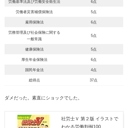
労働基準法及び労働安全衛生法
6点
労働者災害補償保険法
5点
雇用保険法
6点
労務管理及び社会保険に関する
5点
一般常識
健康保険法
5点
厚生年金保険法
6点
国民年金法
4点
総得点
37点
ダメだった。素直にショックでした。
社労士Ｖ 第２版 イラストで
わかる労働判例100