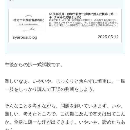
50代会社員・独学で社労士試験に挑んだ軌跡｜第一
幕（1回目の受験まとめ）
49歳で始まった社労士試験1年目の挑戦は、不合格で幕を閉じまし
た。仕事とプライベートの波乱、そして自身の勉強不足を赤裸々に
綴った全19話。この奮闘記が、あなたの社労士試験再挑戦のヒント
や、一歩踏み出す勇気となれば幸いです。2年目の挑戦も乞うご期
待。
2025.05.12
syarousi.blog
午後からの択一式試験です。
難しいなぁ。いやいや、じっくりと焦らずに慎重に。一肢
一肢をしっかり読んで正誤の判断をしよう。
そんなことを考えながら、問題を解いていきます。いや、
難しい。考えたところで、この期に及んで答えは出てこん
か。全身に嫌ーな汗が出てきます。いやいや、諦めたらあ