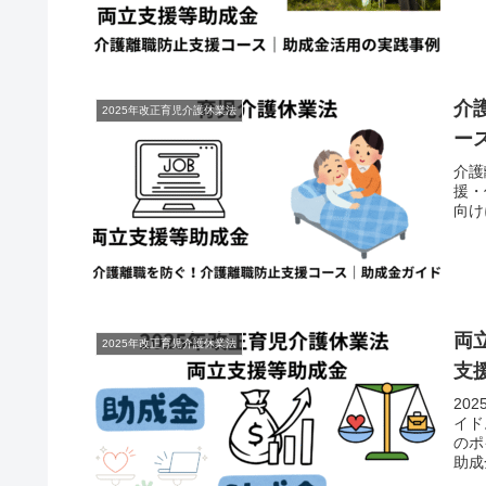
介
2025年改正育児介護休業法
ー
介護
援・
向け
両
2025年改正育児介護休業法
支
20
イド
のポ
助成