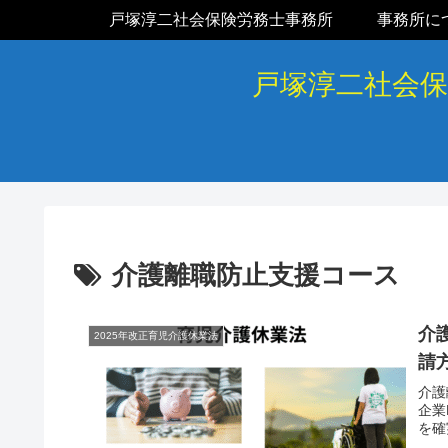
戸塚淳二社会保険労務士事務所
事務所に
戸塚淳二社会
介護離職防止支援コース
介
2025年改正育児介護休業法
請
介護
企業
を確