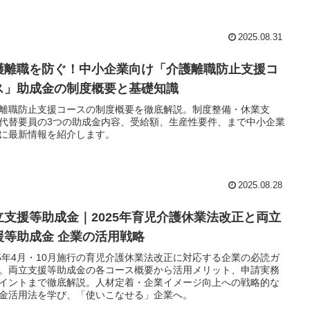
2025.08.31
護離職を防ぐ！中小企業向け「介護離職防止支援コ
ス」助成金の制度概要と基礎知識
離職防止支援コースの制度概要を徹底解説。制度整備・休業支
代替要員の3つの助成金内容、受給額、生産性要件、まで中小企業
に最新情報を紹介します。
2025.08.28
立支援等助成金｜2025年育児介護休業法改正と両立
援等助成金 企業の活用戦略
25年4月・10月施行の育児介護休業法改正に対応する企業の必読ガ
。両立支援等助成金の各コース概要から活用メリット、申請実務
イントまで徹底解説。人材定着・企業イメージ向上への戦略的な
金活用法を学び、「使いこなせる」企業へ。