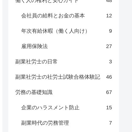
働く人の権利と安心ガイド
48
会社員の給料とお金の基本
12
年次有給休暇（働く人向け）
9
雇用保険法
27
副業社労士の日常
3
副業社労士の社労士試験合格体験記
46
労務の基礎知識
67
企業のハラスメント防止
15
副業時代の労務管理
7