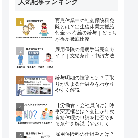
人気記事ランキング
育児休業中の社会保険料免
除とは？出生後休業支援給
付金 vs 有給の給与｜どっち
が得か徹底比較！
雇用保険の傷病手当完全ガ
イド｜支給条件・申請方法
給与明細の控除とは？手取
りが決まる仕組みをわかり
やすく解説
【労働者・会社員向け】時
季変更権とは？会社が年次
有給休暇の申請を拒否でき
る条件を解説【やさしく学
ぶ年休シリーズ 第7回】
雇用保険料の仕組みとは？