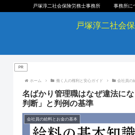
戸塚淳二社会保険労務士事務所
事務所に
戸塚淳二社会
PR
ホーム
働く人の権利と安心ガイド
会社員の
名ばかり管理職はなぜ違法にな
判断」と判例の基準
会社員の給料とお金の基本