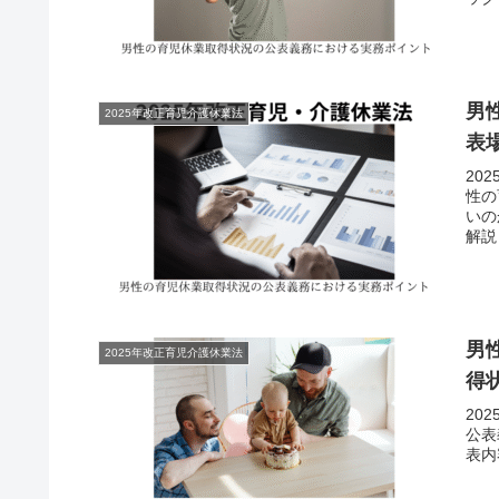
男
2025年改正育児介護休業法
表
20
性の
いの
解説
男
2025年改正育児介護休業法
得
20
公表
表内