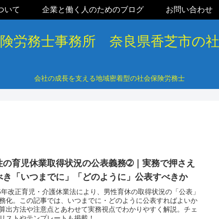
ついて
企業と働く人のためのブログ
お問い合わせ
保険労務士事務所 奈良県香芝市の
会社の成長を支える地域密着型の社会保険労務士
性の育児休業取得状況の公表義務➁｜実務で押さえ
べき「いつまでに」「どのように」公表すべきか
25年改正育児・介護休業法により、男性育休の取得状況の「公表」
務化。この記事では、いつまでに・どのように公表すればよいか
算出方法や注意点とあわせて実務視点でわかりやすく解説。チェ
リストやテンプレートも掲載！