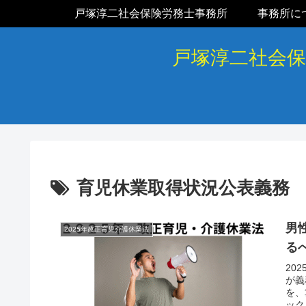
戸塚淳二社会保険労務士事務所
事務所に
戸塚淳二社会
育児休業取得状況公表義務
男
2025年改正育児介護休業法
る
20
が義
を、
ック