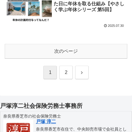
た日に年休を取る仕組み【やさし
く学ぶ年休シリーズ 第5回】
2025.07.30
次のページ
次
1
2
へ
戸塚淳二社会保険労務士事務所
奈良県香芝市の社会保険労務士
戸塚 淳二
奈良県香芝市在住で、中央卸売市場で会社員とし