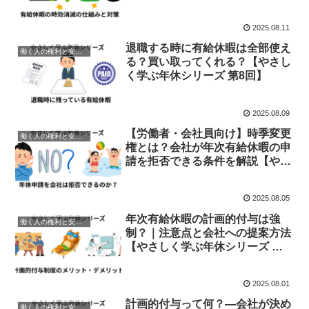
シリーズ 第9回】
2025.08.11
退職する時に有給休暇は全部使え
働く人の権利と安心ガイド
る？買い取ってくれる？【やさし
く学ぶ年休シリーズ 第8回】
2025.08.09
【労働者・会社員向け】時季変更
働く人の権利と安心ガイド
権とは？会社が年次有給休暇の申
請を拒否できる条件を解説【やさ
しく学ぶ年休シリーズ 第7回】
2025.08.05
年次有給休暇の計画的付与は強
働く人の権利と安心ガイド
制？｜注意点と会社への提案方法
【やさしく学ぶ年休シリーズ 第6
回】
2025.08.01
計画的付与って何？—会社が決め
働く人の権利と安心ガイド