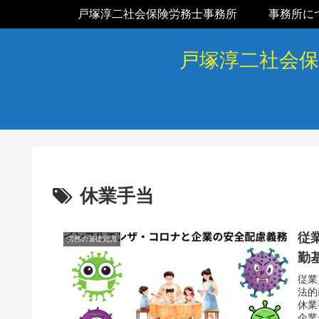
戸塚淳二社会保険労務士事務所
事務所に
戸塚淳二社会
休業手当
従
労務の基礎知識
勤
従業
法的
休業
企業