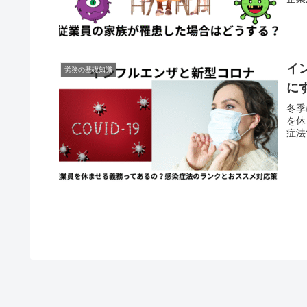
イ
労務の基礎知識
に
冬季
を休
症法