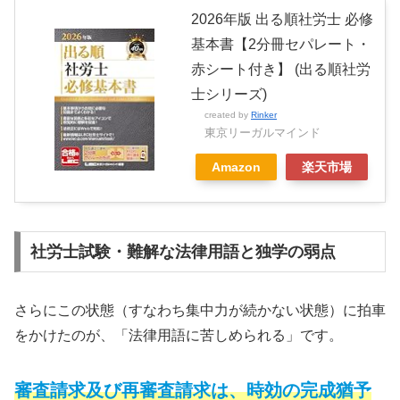
2026年版 出る順社労士 必修
基本書【2分冊セパレート・
赤シート付き】 (出る順社労
士シリーズ)
created by
Rinker
東京リーガルマインド
Amazon
楽天市場
社労士試験・難解な法律用語と独学の弱点
さらにこの状態（すなわち集中力が続かない状態）に拍車
をかけたのが、「法律用語に苦しめられる」です。
審査請求及び再審査請求は、時効の完成猶予