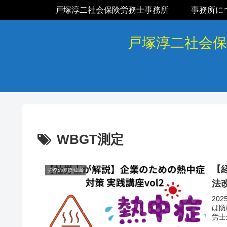
戸塚淳二社会保険労務士事務所
事務所に
戸塚淳二社会
WBGT測定
【
労務の基礎知識
法
20
は防
労士