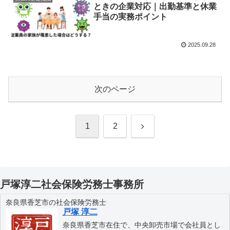
ときの企業対応｜出勤基準と休業
手当の実務ポイント
2025.09.28
次のページ
次
1
2
へ
戸塚淳二社会保険労務士事務所
奈良県香芝市の社会保険労務士
戸塚 淳二
奈良県香芝市在住で、中央卸売市場で会社員とし