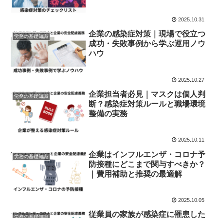
2025.10.31
企業の感染症対策｜現場で役立つ
労務の基礎知識
成功・失敗事例から学ぶ運用ノウ
ハウ
2025.10.27
企業担当者必見｜マスクは個人判
労務の基礎知識
断？感染症対策ルールと職場環境
整備の実務
2025.10.11
企業はインフルエンザ・コロナ予
労務の基礎知識
防接種にどこまで関与すべきか？
｜費用補助と推奨の最適解
2025.10.05
従業員の家族が感染症に罹患した
労務の基礎知識